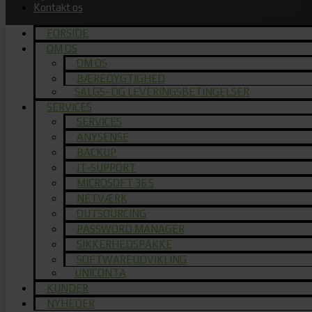
Kontakt os
FORSIDE
OM OS
OM OS
BÆREDYGTIGHED
SALGS- OG LEVERINGSBETINGELSER
SERVICES
SERVICES
ANYSENSE
BACKUP
IT-SUPPORT
MICROSOFT 365
NETVÆRK
OUTSOURCING
PASSWORD MANAGER
SIKKERHEDSPAKKE
SOFTWAREUDVIKLING
UNICONTA
KUNDER
NYHEDER