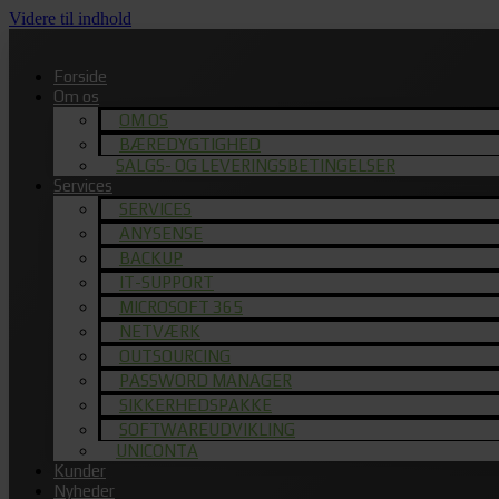
Videre til indhold
Forside
Om os
OM OS
BÆREDYGTIGHED
SALGS- OG LEVERINGSBETINGELSER
Services
SERVICES
ANYSENSE
BACKUP
IT-SUPPORT
MICROSOFT 365
NETVÆRK
OUTSOURCING
PASSWORD MANAGER
SIKKERHEDSPAKKE
SOFTWAREUDVIKLING
UNICONTA
Kunder
Nyheder