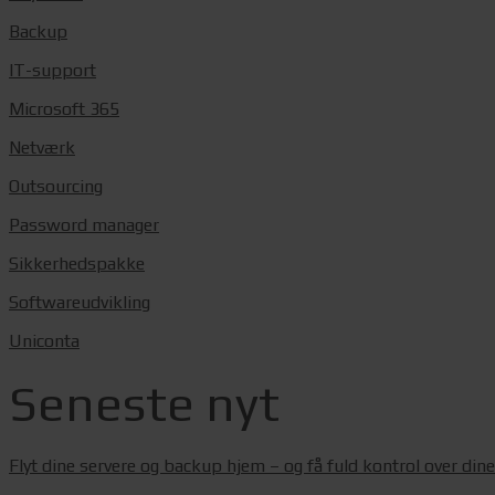
Backup
IT-support
Microsoft 365
Netværk
Outsourcing
Password manager
Sikkerhedspakke
Softwareudvikling
Uniconta
Seneste nyt
Flyt dine servere og backup hjem – og få fuld kontrol over din