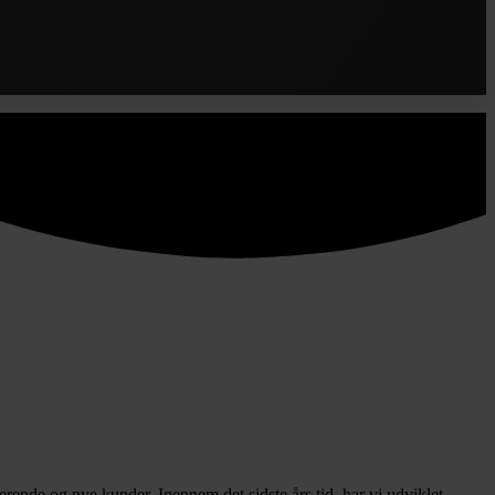
terende og nye kunder. Igennem det sidste års tid, har vi udviklet