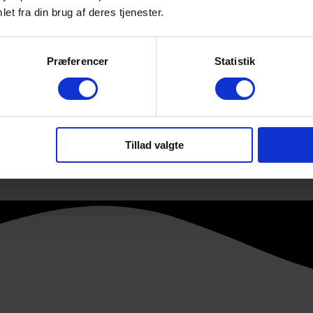
sk befinder sig? Hvad gør du, hvis du mister adgangen til Microso
et fra din brug af deres tjenester.
Præferencer
Statistik
f ejerkredsen
Tillad valgte
Viborg. Det betyder vi nu kan viderebringe en spændende nyhed.