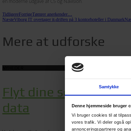
en moderne udgave af C5 og Navision.
Tidligere
Forrige
Tømrer anerkender…
Næste
Viborg IT overtager it-driften på 3 kontorhoteller i Danmark
Næ
Mere at udforske
NYHEDER
Samtykke
Flyt dine servere og 
data
Denne hjemmeside bruger c
Vi bruger cookies til at tilpas
vores trafik. Vi deler også 
annonceringspartnere og anal