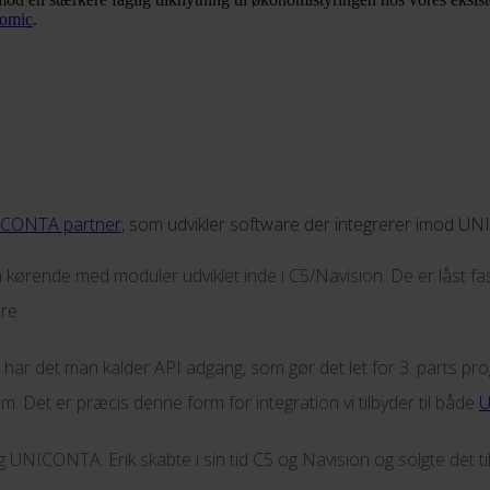
omic
.
CONTA partner
, som udvikler software der integrerer imod 
ørende med moduler udviklet inde i C5/Navision. De er låst fast
re.
ar det man kalder API adgang, som gør det let for 3. parts prog
Det er præcis denne form for integration vi tilbyder til både
g UNICONTA. Erik skabte i sin tid C5 og Navision og solgte det t