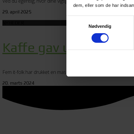
Ved du egentlig, hvor dine vigtigste data – og din backup – fysi
dem, eller som de har indsaml
29. april 2025
Samtykkevalg
NYHEDER
Nødvendig
Kaffe gav udvidelse a
Fem it-folk har drukket en masse kaffe de seneste måneder i 
20. marts 2024