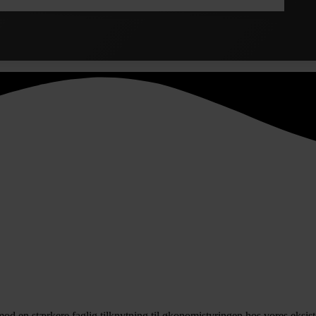
 mod en stærkere faglig tilknytning til økonomistyringen hos vores eksis