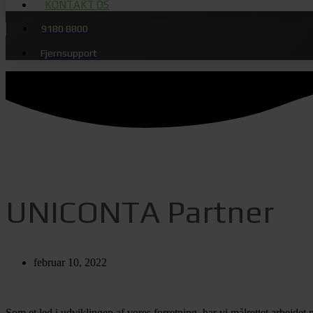
KONTAKT OS
9180 8800
Fjernsupport
UNICONTA Partner
februar 10, 2022
Som et led i udviklingen af vores forretning, har vi målrettet arbejdet