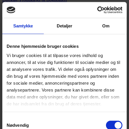
Patrick Struckmann
Softwareudvikler
Samtykke
Detaljer
Om
Oliver Sprange
Denne hjemmeside bruger cookies
Softwareudvikler
Vi bruger cookies til at tilpasse vores indhold og
Kasper Færch-Schuster
annoncer, til at vise dig funktioner til sociale medier og til
at analysere vores trafik. Vi deler også oplysninger om
Softwareudvikler
din brug af vores hjemmeside med vores partnere inden
for sociale medier, annonceringspartnere og
Maibritt Rittermann Jensen
analysepartnere. Vores partnere kan kombinere disse
data med andre oplysninger, du har givet dem, eller som
Softwareudvikler
de har indsamlet fra din brug af deres tjenester.
Elias Nielsen
Samtykkevalg
Softwareudvikler
Nødvendig