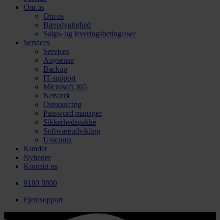
Om os
Om os
Bæredygtighed
Salgs- og leveringsbetingelser
Services
Services
Anysense
Backup
IT-support
Microsoft 365
Netværk
Outsourcing
Password manager
Sikkerhedspakke
Softwareudvikling
Uniconta
Kunder
Nyheder
Kontakt os
9180 8800
Fjernsupport