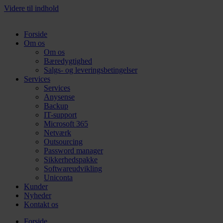
Videre til indhold
Forside
Om os
Om os
Bæredygtighed
Salgs- og leveringsbetingelser
Services
Services
Anysense
Backup
IT-support
Microsoft 365
Netværk
Outsourcing
Password manager
Sikkerhedspakke
Softwareudvikling
Uniconta
Kunder
Nyheder
Kontakt os
Forside