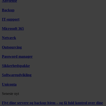
Anysense
Backup
IT-support
Microsoft 365
Netværk
Outsourcing
Password manager
Sikkerhedspakke
Softwareudvikling
Uniconta
Seneste nyt
Flyt dine servere og backup hjem – og få fuld kontrol over dine