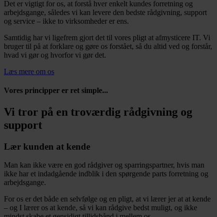
Det er vigtigt for os, at forstå hver enkelt kundes forretning og
arbejdsgange, således vi kan levere den bedste rådgivning, support
og service – ikke to virksomheder er ens.
Samtidig har vi ligefrem gjort det til vores pligt at afmysticere IT. Vi
bruger til på at forklare og gøre os forstået, så du altid ved og forstår,
hvad vi gør og hvorfor vi gør det.
Læs mere om os
Vores principper er ret simple...
Vi tror på en troværdig rådgivning og
support
Lær kunden at kende
Man kan ikke være en god rådgiver og sparringspartner, hvis man
ikke har et indadgående indblik i den spørgende parts forretning og
arbejdsgange.
For os er det både en selvfølge og en pligt, at vi lærer jer at at kende
– og I lærer os at kende, så vi kan rådgive bedst muligt, og ikke
mindst skabe et gensidigt tillidsbånd i mellem os.