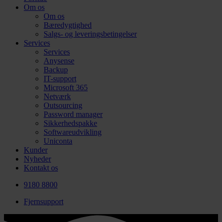
Om os
Om os
Bæredygtighed
Salgs- og leveringsbetingelser
Services
Services
Anysense
Backup
IT-support
Microsoft 365
Netværk
Outsourcing
Password manager
Sikkerhedspakke
Softwareudvikling
Uniconta
Kunder
Nyheder
Kontakt os
9180 8800
Fjernsupport