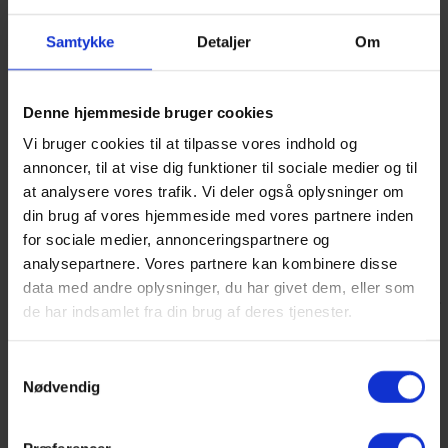
Som du vil have det
Samtykke
Detaljer
Om
Din IT-løsning
ikke to virksomheder er ens, og derfor kan vi skræddersy Vi tilbyder
Denne hjemmeside bruger cookies
forskellige serviceaftaler, så vi kan skræddersy en service til netop
dig og din virksomhed.
Vi bruger cookies til at tilpasse vores indhold og
annoncer, til at vise dig funktioner til sociale medier og til
Faste aftaler
at analysere vores trafik. Vi deler også oplysninger om
din brug af vores hjemmeside med vores partnere inden
Vi tilbyder virksomheder at lave en fast dag om ugen eller hver 14.
dag, hvor en af vores konsulenter besøger jer og laver opfølgende
for sociale medier, annonceringspartnere og
arbejde.
analysepartnere. Vores partnere kan kombinere disse
Det kan især være en fordel for mellemstore virksomheder, hvor der
data med andre oplysninger, du har givet dem, eller som
et forholdsvis fast behov for IT-support, at medarbejderne ved, at der
de har indsamlet fra din brug af deres tjenester.
er en mand i huset på det fastsatte tidspunkt.
Automatiske opdateringer
Samtykkevalg
Nødvendig
En af de mest effektive måder at forebygge IT-kriminalitet, er at
holde sine IT-systemer opdaterede. Det største problem her er, at
medarbejdere ofte udstætter kritiske opdateringer på deres arbejds