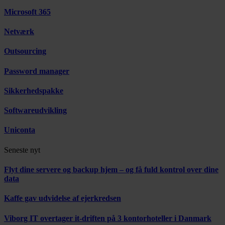
Microsoft 365
Netværk
Outsourcing
Password manager
Sikkerhedspakke
Softwareudvikling
Uniconta
Seneste nyt
Flyt dine servere og backup hjem – og få fuld kontrol over dine
data
Kaffe gav udvidelse af ejerkredsen
Viborg IT overtager it-driften på 3 kontorhoteller i Danmark