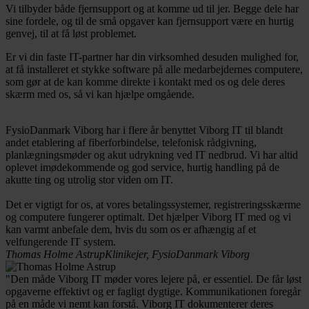
Vi tilbyder både fjernsupport og at komme ud til jer. Begge dele har
sine fordele, og til de små opgaver kan fjernsupport være en hurtig
genvej, til at få løst problemet.
Er vi din faste IT-partner har din virksomhed desuden mulighed for,
at få installeret et stykke software på alle medarbejdernes computere,
som gør at de kan komme direkte i kontakt med os og dele deres
skærm med os, så vi kan hjælpe omgående.
FysioDanmark Viborg har i flere år benyttet Viborg IT til blandt
andet etablering af fiberforbindelse, telefonisk rådgivning,
planlægningsmøder og akut udrykning ved IT nedbrud. Vi har altid
oplevet imødekommende og god service, hurtig handling på de
akutte ting og utrolig stor viden om IT.
Det er vigtigt for os, at vores betalingssystemer, registreringsskærme
og computere fungerer optimalt. Det hjælper Viborg IT med og vi
kan varmt anbefale dem, hvis du som os er afhængig af et
velfungerende IT system.
Thomas Holme Astrup
Klinikejer, FysioDanmark Viborg
"Den måde Viborg IT møder vores lejere på, er essentiel. De får løst
opgaverne effektivt og er fagligt dygtige. Kommunikationen foregår
på en måde vi nemt kan forstå. Viborg IT dokumenterer deres