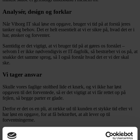
Analysér, design og forklar
Når Viborg IT skal løse en opgave, bruger vi tid på at forstå jeres
tanker og behov. Det er helt essentielt at vi er sikre på, hvad det er i
har, ønsker og forventer.
Samtidig er det vigtigt, at vi bruger tid på at gøres os forstået –
selvom I er ikke nødvendigvis er IT-fagfolk, så bestræber vi os på, at
snakke det samme sprog, så I også forstår hvad det er vi der skal
ske.
Vi tager ansvar
Skulle vores faglige stolthed lide et knæk, og vi ikke har løst
opgaven til det forventede, så er det vigtigt at vi får rettet op på
fejlen, så begge parter er glade.
Derfor er det os en pli, at række ud til kunden et stykke tid efter vi
har løst en opgave, for at få bekræftet, at alt lever op til
forventningerne.