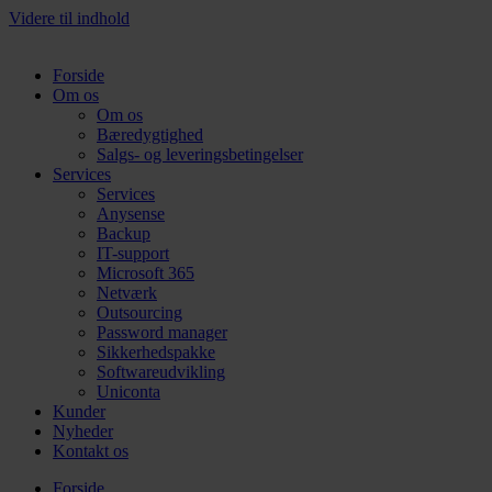
Videre til indhold
Forside
Om os
Om os
Bæredygtighed
Salgs- og leveringsbetingelser
Services
Services
Anysense
Backup
IT-support
Microsoft 365
Netværk
Outsourcing
Password manager
Sikkerhedspakke
Softwareudvikling
Uniconta
Kunder
Nyheder
Kontakt os
Forside