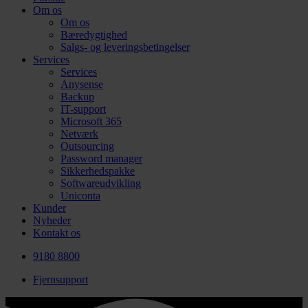
Om os
Om os
Bæredygtighed
Salgs- og leveringsbetingelser
Services
Services
Anysense
Backup
IT-support
Microsoft 365
Netværk
Outsourcing
Password manager
Sikkerhedspakke
Softwareudvikling
Uniconta
Kunder
Nyheder
Kontakt os
9180 8800
Fjernsupport