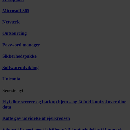
Microsoft 365
Netværk
Outsourcing
Password manager
Sikkerhedspakke
Softwareudvikling
Uniconta
Seneste nyt
Flyt dine servere og backup hjem – og få fuld kontrol over dine
data
Kaffe gav udvidelse af ejerkredsen
Viborg IT overtager it-driften på 3 kontorhoteller i Danmark