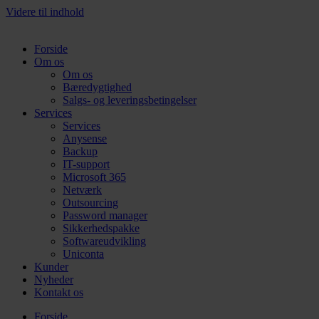
Videre til indhold
Forside
Om os
Om os
Bæredygtighed
Salgs- og leveringsbetingelser
Services
Services
Anysense
Backup
IT-support
Microsoft 365
Netværk
Outsourcing
Password manager
Sikkerhedspakke
Softwareudvikling
Uniconta
Kunder
Nyheder
Kontakt os
Forside