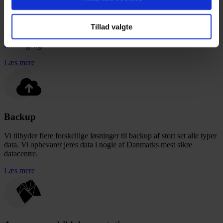
Outsourcing
Tillad valgte
Vi kan flytte jeres servere til nogle af Danmarks sikreste datacentre.
Kvaliteten og oppetiden er i top, samtidig med at prisen er fast og
forudsigelig.
Læs mere
Backup
Vi tilbyder flere forskellige løsninger til backup af stort set alle typer
data. Vi opbevarer jeres data i nogle af Danmarks mest sikre
datacentre.
Læs mere