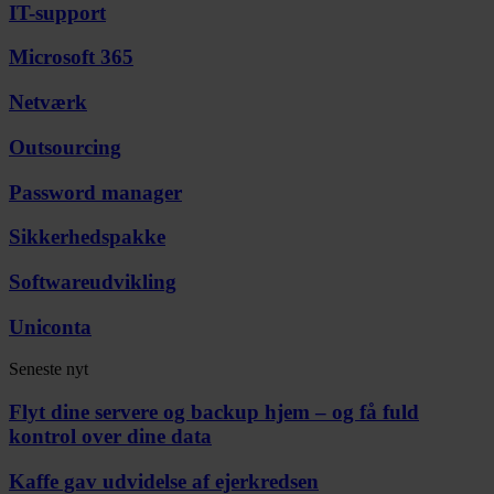
IT-support
Microsoft 365
Netværk
Outsourcing
Password manager
Sikkerhedspakke
Softwareudvikling
Uniconta
Seneste nyt
Flyt dine servere og backup hjem – og få fuld
kontrol over dine data
Kaffe gav udvidelse af ejerkredsen