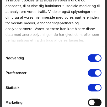
Vi bruger cookies til at tilpasse vores indhold og
Komplet webshop/e-handelsløsning med kortbetaling og stort
annoncer, til at vise dig funktioner til sociale medier og til
administrativt modul.
at analysere vores trafik. Vi deler også oplysninger om
din brug af vores hjemmeside med vores partnere inden
for sociale medier, annonceringspartnere og
Genvik test
analysepartnere. Vores partnere kan kombinere disse
E-handelsløsning, hvor landmænd kan bestille genomiske tests.
data med andre oplysninger, du har givet dem, eller som
de har indsamlet fra din brug af deres tjenester.
Systemet indeholder også indgang til det laboratorie, der skal udføre
testen.
Samtykkevalg
Nødvendig
GenoSkan
Sagsbehandlingssoftware til håndtering af mange af de genetiske
Præferencer
tests foretaget på GenoSkans avancerede laboratorie.
KvikKoen
Statistik
Software løsning til datides PDA’er, som gav brugerne en håndholdt
forbindelse direkte til kvægdatabasen.
Marketing