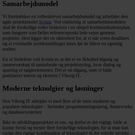
Samarbejdsmodel
Vi foretrækker en velbeskrevet samarbejdsmodel og anbefaler den
agile projektmodel
Scrum
. Ved etablering af samarbejdsmodellen
skal de forskellige roller beskrives i en simpel kommunikationsplan,
som fungerer som fælles referencepunkt hele vejen gennem
projektet. Heri ligger der en sikkerhed for, at vi når vores deadlines
og at eventuelle problemstillinger løses før de bliver en egentlig
realitet.
En af fordelene ved Scrum er, at det er en fleksibel tilgang og
rammeværktøj til samarbejde og projektstyring, hvor dialog og
sparring er nøgleelementer. Det er en tilgang, som vi både
praktiserer internt og eksternt i Viborg IT.
Moderne teknolgier og løsninger
Hos Viborg IT arbejder vi med flere af de mest moderne og
populære teknologier – herunder programmeringssprog, frameworks
og databasesystemer.
Ikke to udviklingsprojekter er ens, og derfor er det vigtigt, både at
kunne forstå og mestre flere forskellige teknologier, for at man kan
vælge den rigtige kombination af teknologier til det enkelte projekt –