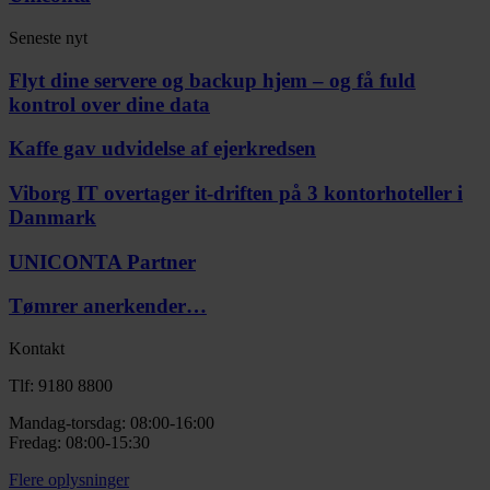
Seneste nyt
Flyt dine servere og backup hjem – og få fuld
kontrol over dine data
Kaffe gav udvidelse af ejerkredsen
Viborg IT overtager it-driften på 3 kontorhoteller i
Danmark
UNICONTA Partner
Tømrer anerkender…
Kontakt
Tlf: 9180 8800
Mandag-torsdag: 08:00-16:00
Fredag: 08:00-15:30
Flere oplysninger