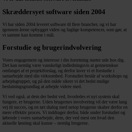
Skræddersyet software siden 2004
Vi har siden 2004 leveret software til flere brancher, og vi har
igennem årene opbygget viden og faglige kompetencer, som gør, at
vi samme kan komme i mål.
Forstudie og brugerindvolvering
Vores engagement og interesse i din forretning starter ude hos dig.
Det kan nemlig være vanskeligt indledningsvis at gennemskue
omfanget af et projektforslag, og derfor laver vi et forstudie i
samarbejde med din virksomhed. Forstudiet består af workshops og
arbejdsgrupper, og på den måde sikrer vi det bedst mulige
beslutningsgrundlag at arbejde videre med.
Vi ved også, at dem der bedst ved, hvorledes et nyt system skal
fungere, er brugerne. Uden brugernes involvering vil der være lang
vej til succes, og en tæt dialog med netop brugerne skaber derfor en
mere effektiv proces. Vi inddrager derfor, både under forstudiet og
løbende i vores samarbejde, dem, der ved mest om hvad den
aktuelle løsning skal kunne – nemlig brugerne.