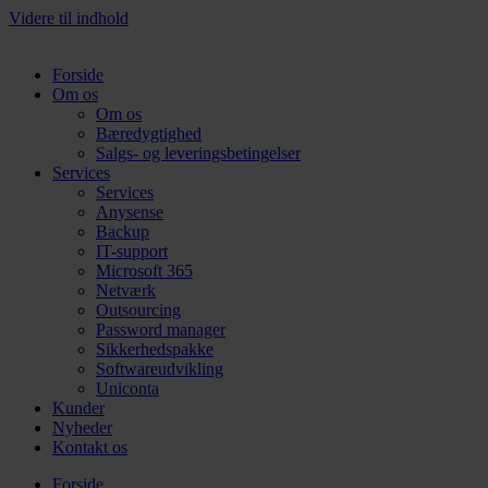
Videre til indhold
Forside
Om os
Om os
Bæredygtighed
Salgs- og leveringsbetingelser
Services
Services
Anysense
Backup
IT-support
Microsoft 365
Netværk
Outsourcing
Password manager
Sikkerhedspakke
Softwareudvikling
Uniconta
Kunder
Nyheder
Kontakt os
Forside