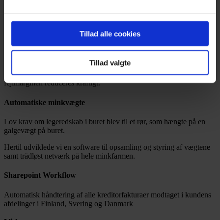
Fra PAD’en kunne alt papirarbejdet omkring registreringer foretages
direkte ude ved koen.
PDA datafangst
Tillad alle cookies
PDA-løsning udviklet til dataopsamling i forsøgsstaldene for Institut
for Husdyrsundhed og Velfærd.
Tillad valgte
Ved brug af denne løsning sikres effektiviseret datafangst, hvor
fejlmarginen reduceres kraftigt.
Automatiske minkvægte
Lov krav om legeredskab i buret blev til et rør, som hængte på en
galgevægt på buret.
Hertil udviklede vi en software til opsamling og styring af vægtene
samt trådløst netværk på hele minkfarmen.
Sharepoint Workflow
Automatisk håndtering af alle kreditorfakturaer modtaget i kundens
afdelinger i Finland, Svering og Danmark