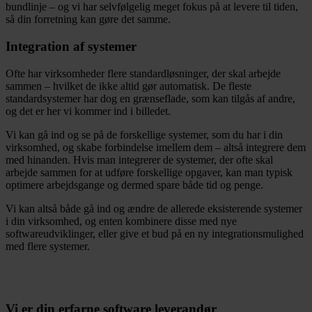
bundlinje – og vi har selvfølgelig meget fokus på at levere til tiden,
så din forretning kan gøre det samme.
Integration af systemer
Ofte har virksomheder flere standardløsninger, der skal arbejde
sammen – hvilket de ikke altid gør automatisk. De fleste
standardsystemer har dog en grænseflade, som kan tilgås af andre,
og det er her vi kommer ind i billedet.
Vi kan gå ind og se på de forskellige systemer, som du har i din
virksomhed, og skabe forbindelse imellem dem – altså integrere dem
med hinanden. Hvis man integrerer de systemer, der ofte skal
arbejde sammen for at udføre forskellige opgaver, kan man typisk
optimere arbejdsgange og dermed spare både tid og penge.
Vi kan altså både gå ind og ændre de allerede eksisterende systemer
i din virksomhed, og enten kombinere disse med nye
softwareudviklinger, eller give et bud på en ny integrationsmulighed
med flere systemer.
Vi er din erfarne software leverandør