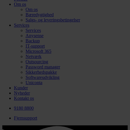
Om os
Om os
Bæredygtighed
Salgs- og leveringsbetingelser
Services
Services
Anysense
Backup
IT-support
Microsoft 365
Netværk
Outsourcing
Password manager
Sikkerhedspakke
Softwareudvikling
Uniconta
Kunder
Nyheder
Kontakt os
9180 8800
Fjernsupport