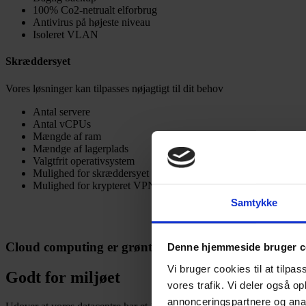
100% Co2-netrualt elforbrug
Antivirus på højeste niveau
Isoleret VLAN
Skræddersyet
Vores løsninger kan tilpasses nøjagtigt til dit behov
Antal servere
Antal vCPUs
Mængde af ram
Mændge af lagerplads
Valgtfrit operativsystem
Mulighed for skræddersyet backup
Mulighed for krypteret VPN forbindelse
Samtykke
Cloud computing er grønt
Denne hjemmeside bruger c
Vi bruger cookies til at tilpas
Godt for miljøet
vores trafik. Vi deler også 
annonceringspartnere og anal