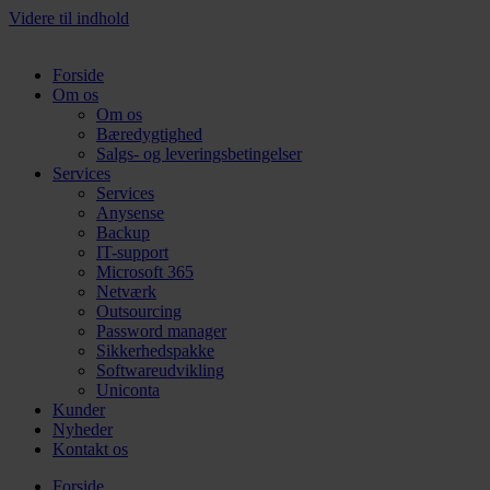
Videre til indhold
Forside
Om os
Om os
Bæredygtighed
Salgs- og leveringsbetingelser
Services
Services
Anysense
Backup
IT-support
Microsoft 365
Netværk
Outsourcing
Password manager
Sikkerhedspakke
Softwareudvikling
Uniconta
Kunder
Nyheder
Kontakt os
Forside