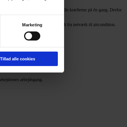
et er de færreste servere der bruger alle kræfterne på én gang. Derfor
rheden!
t dele den øvrige infrastruktur – alt fra netværk til aircondition.
Marketing
Tillad alle cookies
arbejdernes arbejdsgang.