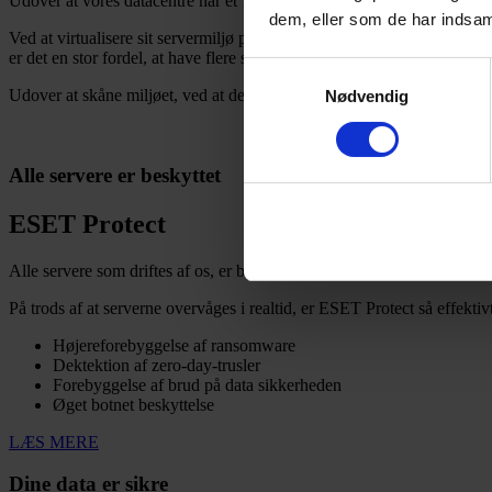
Udover at vores datacentre har et 100% neutralt strømforbrug,
er det 
dem, eller som de har indsaml
Ved at virtualisere sit servermiljø på en delt platform, hvor der er fl
er det en stor fordel, at have flere services til at dele om den samme
Samtykkevalg
Udover at skåne miljøet, ved at dele serverens fysiske ressourcer ved v
Nødvendig
Alle servere er beskyttet
ESET Protect
Alle servere som driftes af os, er beskyttet med antivirus fra den øvers
På trods af at serverne overvåges i realtid, er ESET Protect så effek
Højereforebyggelse af ransomware
Dektektion af zero-day-trusler
Forebyggelse af brud på data sikkerheden
Øget botnet beskyttelse
LÆS MERE
Dine data er sikre