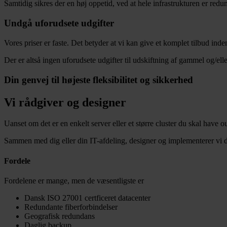
Samtidig sikres der en høj oppetid, ved at hele infrastrukturen er redu
Undgå uforudsete udgifter
Vores priser er faste. Det betyder at vi kan give et komplet tilbud in
Der er altså ingen uforudsete udgifter til udskiftning af gammel og/elle
Din genvej til højeste fleksibilitet og sikkerhed
Vi rådgiver og designer
Uanset om det er en enkelt server eller et større cluster du skal have 
Sammen med dig eller din IT-afdeling, designer og implementerer vi den
Fordele
Fordelene er mange, men de væsentligste er
Dansk ISO 27001 certficeret datacenter
Redundante fiberforbindelser
Geografisk redundans
Daglig backup