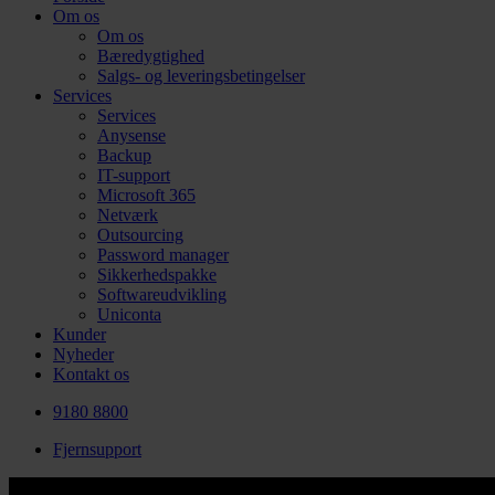
Om os
Om os
Bæredygtighed
Salgs- og leveringsbetingelser
Services
Services
Anysense
Backup
IT-support
Microsoft 365
Netværk
Outsourcing
Password manager
Sikkerhedspakke
Softwareudvikling
Uniconta
Kunder
Nyheder
Kontakt os
9180 8800
Fjernsupport