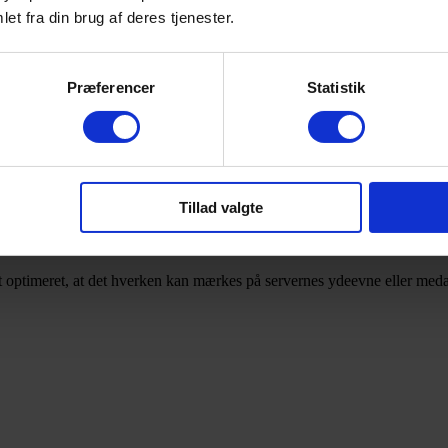
ikke den eneste fordel for naturen.
et fra din brug af deres tjenester.
ere om at deles om ressourcerne, bruges der automatisk mindre strøm, da d
 processor og datalager – og dette er uden at gå på kompromis med sikke
irtualisering, skal man ikke overse den reducerede miljø belastning, ved a
Præferencer
Statistik
Tillad valgte
te hylde.
tivt optimeret, at det hverken kan mærkes på servernes ydeevne eller med